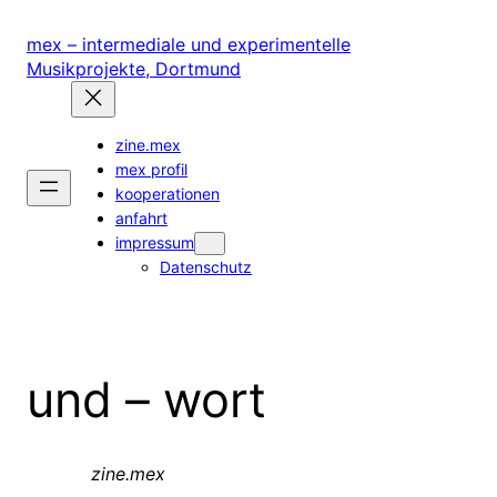
Zum
Inhalt
mex – intermediale und experimentelle
springen
Musikprojekte, Dortmund
zine.mex
mex profil
kooperationen
anfahrt
impressum
Datenschutz
und – wort
zineeee
zine.mex