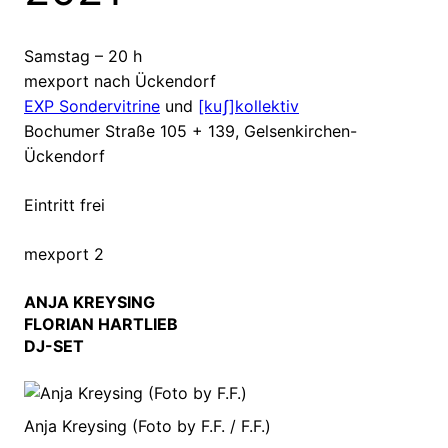
Samstag – 20 h
mexport nach Ückendorf
EXP Sondervitrine
und
[kuʃ]kollektiv
Bochumer Straße 105 + 139, Gelsenkirchen-
Ückendorf
Eintritt frei
mexport 2
ANJA KREYSING
FLORIAN HARTLIEB
DJ-SET
Anja Kreysing (Foto by F.F. / F.F.)